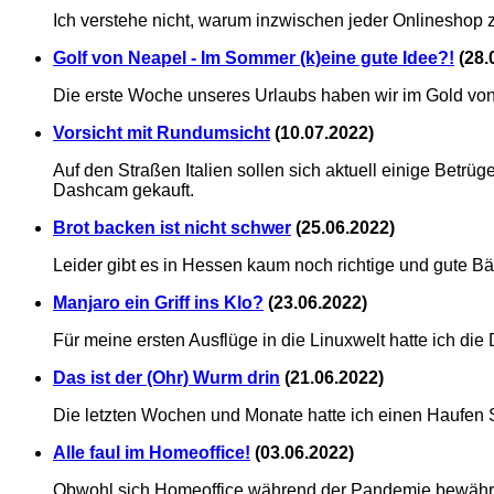
Ich verstehe nicht, warum inzwischen jeder Onlineshop zu
Golf von Neapel - Im Sommer (k)eine gute Idee?!
(
28.
Die erste Woche unseres Urlaubs haben wir im Gold von
Vorsicht mit Rundumsicht
(
10.07.2022
)
Auf den Straßen Italien sollen sich aktuell einige Betrü
Dashcam gekauft.
Brot backen ist nicht schwer
(
25.06.2022
)
Leider gibt es in Hessen kaum noch richtige und gute Bä
Manjaro ein Griff ins Klo?
(
23.06.2022
)
Für meine ersten Ausflüge in die Linuxwelt hatte ich die 
Das ist der (Ohr) Wurm drin
(
21.06.2022
)
Die letzten Wochen und Monate hatte ich einen Haufen St
Alle faul im Homeoffice!
(
03.06.2022
)
Obwohl sich Homeoffice während der Pandemie bewährt hat