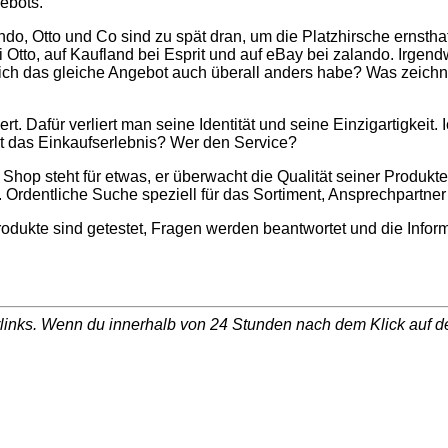
gebots.
, Otto und Co sind zu spät dran, um die Platzhirsche ernsthaft
Otto, auf Kaufland bei Esprit und auf eBay bei zalando. Irgendwa
n ich das gleiche Angebot auch überall anders habe? Was zeich
t. Dafür verliert man seine Identität und seine Einzigartigkeit.
etzt das Einkaufserlebnis? Wer den Service?
op steht für etwas, er überwacht die Qualität seiner Produkte un
e. Ordentliche Suche speziell für das Sortiment, Ansprechpartn
odukte sind getestet, Fragen werden beantwortet und die Info
inks. Wenn du innerhalb von 24 Stunden nach dem Klick auf den