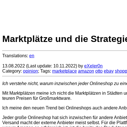
Marktplätze und die Strategi
Translations:
en
13.08.2022
(Last update: 10.11.2022)
by
eXeler0n
Category:
opinion
; Tags:
marketplace
amazon
otto
ebay
shopp
Ich verstehe nicht, warum inzwischen jeder Onlineshop zu einem
Mit Marktplätzen meine ich nicht die Marktplätzen in Städten 
teuren Preisen für Großmarktware.
Ich meine den neuen Trend bei Onlineshops auch andere Anbie
Jeder große Onlineshop hat sich inzwischen für andere Anbiet
Versand macht der externe Anbieter meist selbst. Für die Plat