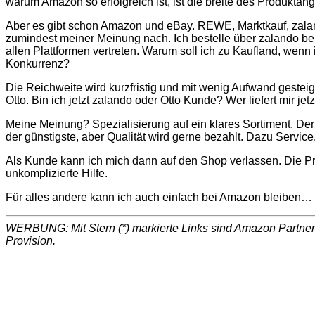
warum Amazon so erfolgreich ist, ist die breite des Produktan
Aber es gibt schon Amazon und eBay. REWE, Marktkauf, zalando
zumindest meiner Meinung nach. Ich bestelle über zalando bei 
allen Plattformen vertreten. Warum soll ich zu Kaufland, wen
Konkurrenz?
Die Reichweite wird kurzfristig und mit wenig Aufwand gesteiger
Otto. Bin ich jetzt zalando oder Otto Kunde? Wer liefert mir j
Meine Meinung? Spezialisierung auf ein klares Sortiment. Der Sh
der günstigste, aber Qualität wird gerne bezahlt. Dazu Servic
Als Kunde kann ich mich dann auf den Shop verlassen. Die Pr
unkomplizierte Hilfe.
Für alles andere kann ich auch einfach bei Amazon bleiben…
WERBUNG: Mit Stern (*) markierte Links sind Amazon Partnerl
Provision.