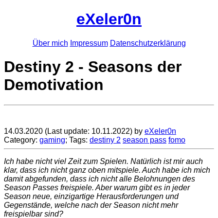
eXeler0n
Über mich
Impressum
Datenschutzerklärung
Destiny 2 - Seasons der
Demotivation
14.03.2020
(Last update: 10.11.2022)
by
eXeler0n
Category:
gaming
; Tags:
destiny 2
season pass
fomo
Ich habe nicht viel Zeit zum Spielen. Natürlich ist mir auch
klar, dass ich nicht
ganz oben
mitspiele. Auch habe ich mich
damit abgefunden, dass ich nicht alle Belohnungen des
Season Passes freispiele. Aber warum gibt es in jeder
Season neue, einzigartige Herausforderungen und
Gegenstände, welche nach der Season nicht mehr
freispielbar sind?