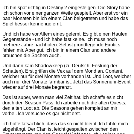
Ich bin spät richtig in Destiny 2 eingesteigen. Die Story habe
ich schon vor einer ganzen Weile gespielt. Aber erst vor ein
paar Monaten bin ich einem Clan beigetreten und habe das
Spiel besser kennengelernt.
Und ich habe vor Allem eines gelernt: Es gibt einen Haufen
Gegenstände - und ich habe fast keine. Ich muss noch
mehrere Jahre nachholen. Selbst grundlegende Exotics
fehlen mir. Aber gut, ich bin in einem Clan und andere
brauchen die Sachen auch.
Und dann kam Shadowkeep (zu Deutsch: Festung der
Schatten). Erst griffen die Vex auf dem Mond an. Content,
welcher nur für drei Monate vorhanden ist. Und Loot, welcher
auch nur drei Monate farmbar ist. Jetzt das Sonnenuhr-Event,
wieder auf drei Monate begrenzt.
Das ist super, wenn man viel Zeit hat. Ich schaffe es nicht
durch den Season Pass. Ich arbeite noch die alten Quests,
den alten Loot ab. Die Seasons gehen komplett an mir
vorbei. Ich versuche es gar nicht erst.
Ich hoffe tatsächlich, dass das so nicht bleibt. Ich fühle mich
abgehängt. Der Clan ist leicht gespalten zwischen den